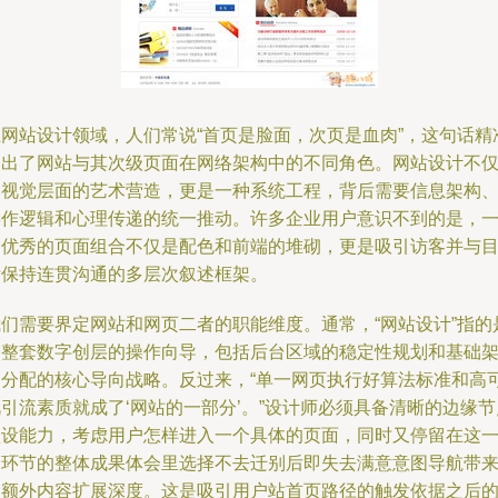
在网站设计领域，人们常说“首页是脸面，次页是血肉”，这句话精
点出了网站与其次级页面在网络架构中的不同角色。网站设计不
是视觉层面的艺术营造，更是一种系统工程，背后需要信息架构
操作逻辑和心理传递的统一推动。许多企业用户意识不到的是，
个优秀的页面组合不仅是配色和前端的堆砌，更是吸引访客并与
标保持连贯沟通的多层次叙述框架。
我们需要界定网站和网页二者的职能维度。通常，“网站设计”指的
一整套数字创层的操作向导，包括后台区域的稳定性规划和基础
构分配的核心导向战略。反过来，“单一网页执行好算法标准和高
引流素质就成了‘网站的一部分’。”设计师必须具备清晰的边缘节
预设能力，考虑用户怎样进入一个具体的页面，同时又停留在这
个环节的整体成果体会里选择不去迁别后即失去满意意图导航带
的额外内容扩展深度。这是吸引用户站首页路径的触发依据之后